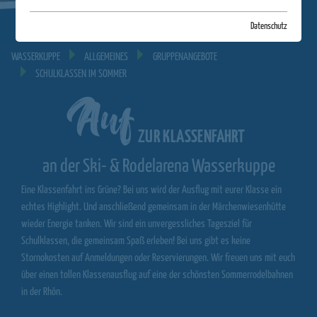
Datenschutz
WASSERKUPPE
ALLGEMEINES
GRUPPENANGEBOTE
SCHULKLASSEN IM SOMMER
Auf
ZUR KLASSENFAHRT
an der Ski- & Rodelarena Wasserkuppe
Eine Klassenfahrt ins Grüne? Bei uns wird der Ausflug mit eurer Klasse ein
echtes Highlight. Und anschließend gemeinsam in der Märchenwiesenhütte
wieder Energie tanken. Wir sind ein unvergessliches Tagesziel für
Schulklassen, die gemeinsam Spaß erleben! Bei uns gibt es keine
Stornokosten auf Anmeldungen oder Reservierungen. Wir freuen uns mit euch
über einen tollen Klassenausflug auf eine der schönsten Sommerrodelbahnen
in der Rhön.