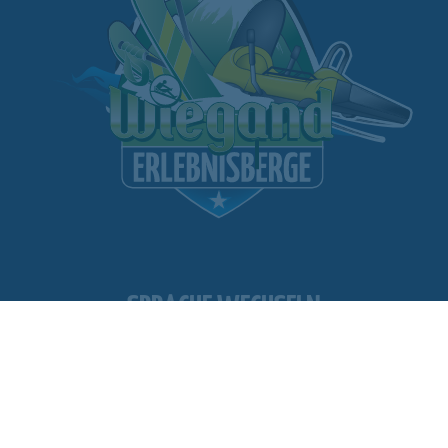
SPRACHE WECHSELN
11
TOUR
WEBCAM
ANLAGEN GEÖFFNET
WEBSHOP
FOLLOW US